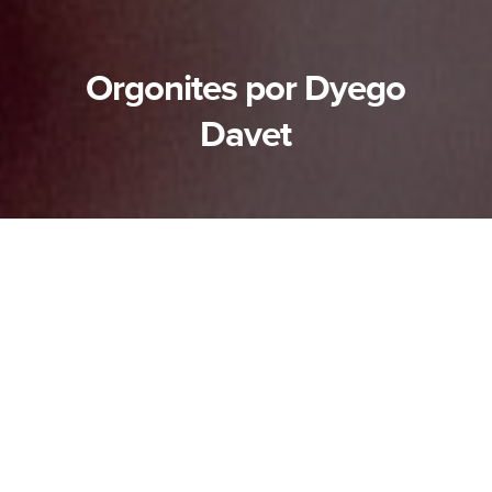
Orgonites por Dyego
Davet
O Dyego fez seu primeiro workshop presencial
de orgonites e me chamou para registrar um
pouco dos bastidores desse dia. Para quem
ainda não conhece, os orgonites são peças de
resina em formato piramidal que tem o objetivo
de modificar a energia do ambiente, tirar